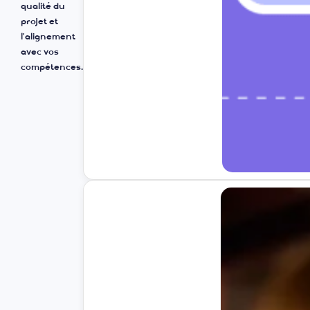
mesurable,
s
basé sur la
qualité du
projet et
l’alignement
avec vos
compétences.
s