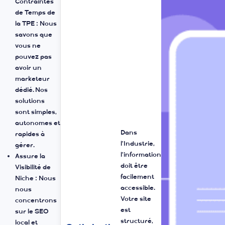
a
aire
Comprend les
Contraintes
de Temps de
la TPE : Nous
savons que
vous ne
pouvez pas
avoir un
s
marketeur
dédié. Nos
solutions
sont simples,
autonomes et
Dans
rapides à
l’Industrie,
gérer.
l’information
Assure la
doit être
e
Visibilité de
facilement
Niche : Nous
accessible.
nous
Votre site
concentrons