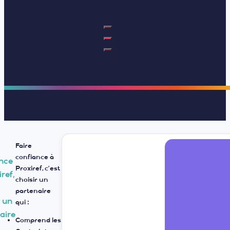
 »
Faire
confiance à
nce
Proxiref, c’est
ref,
choisir un
e
partenaire
r un
qui :