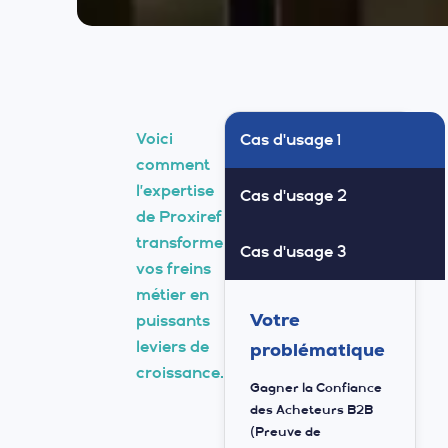
Voici
Cas d'usage 1
comment
l’expertise
Cas d'usage 2
de Proxiref
transforme
Cas d'usage 3
vos freins
métier en
Votre
puissants
leviers de
problématique
croissance.
Gagner la Confiance
des Acheteurs B2B
(Preuve de