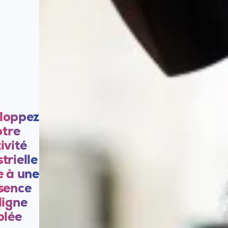
loppez
otre
ivité
trielle
e à une
sence
ligne
blée