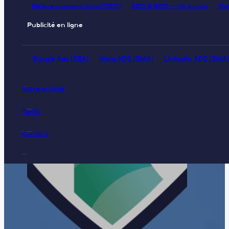
Référencement local (SEO)
AEO & GEO — IA vocale
Op
Publicité en ligne
Google Ads (SEA)
Meta ADS (SMA)
LinkedIn ADS (SMA
Votre activité
Tarifs
Contact