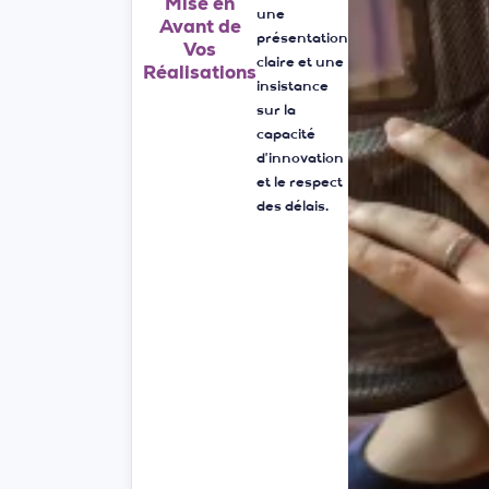
faire des
équipes avec
Mise en
une
Avant de
présentation
e
Vos
claire et une
Réalisations
insistance
a
sur la
capacité
d’innovation
et le respect
des délais.
s